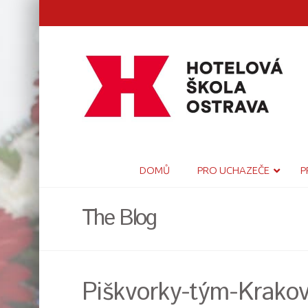
DOMŮ
PRO UCHAZEČE
P
The Blog
Piškvorky-tým-Krako