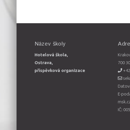
Název školy
Adr
Hotelová škola,
Krako
Ostrava,
700 3
příspěvková organizace
+42
sek
Datová
E-pod
msk.c
IČ: 00