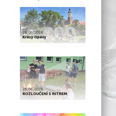
26.06.2026
Krásy Opavy
26.06.2026
ROZLOUČENÍ S INTREM