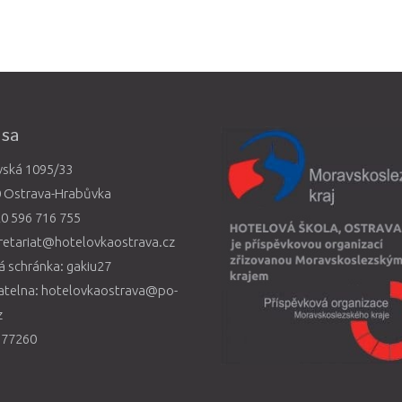
esa
vská 1095/33
0 Ostrava-Hrabůvka
0 596 716 755
retariat@hotelovkaostrava.cz
 schránka: gakiu27
atelna: hotelovkaostrava@po-
z
577260