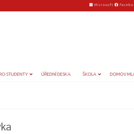
Microsoft
Facebo
RO STUDENTY
ÚŘEDNÍ DESKA
ŠKOLA
DOMOV ML
vka