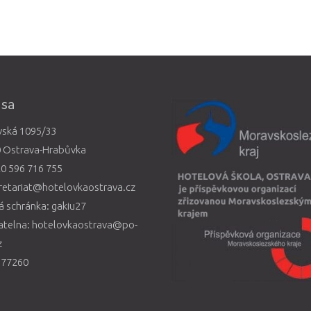
esa
vská 1095/33
0 Ostrava-Hrabůvka
0 596 716 755
retariat@hotelovkaostrava.cz
 schránka: gakiu27
atelna: hotelovkaostrava@po-
z
577260