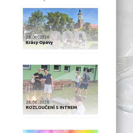
26.06.2026
Krásy Opavy
26.06.2026
ROZLOUČENÍ S INTREM