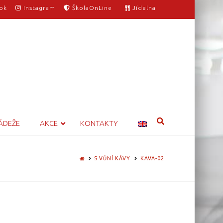
ok
Instagram
ŠkolaOnLine
Jídelna
ÁDEŽE
AKCE
KONTAKTY
HOME
S VŮNÍ KÁVY
KAVA-02