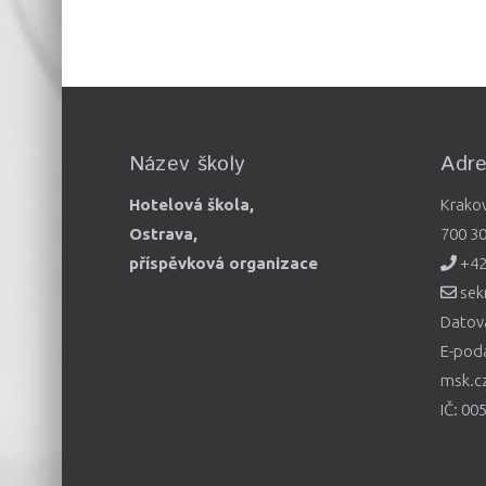
Název školy
Adr
Hotelová škola,
Krako
Ostrava,
700 3
příspěvková organizace
+42
sek
Datová
E-pod
msk.c
IČ: 00