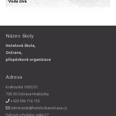
Voda živá
Název školy
Hotelová škola,
Ostrava,
příspěvková organizace
Adresa
Krakovská 1095/33
700 30 Ostrava-Hrabůvka
+420 596 716 755
sekretariat@hotelovkaostrava.cz
Datová schránka: gakiu27