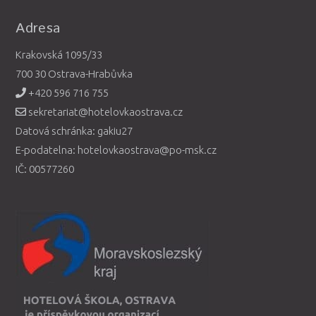
Adresa
Krakovská 1095/33
700 30 Ostrava-Hrabůvka
+420 596 716 755
sekretariat@hotelovkaostrava.cz
Datová schránka: gakiu27
E-podatelna: hotelovkaostrava@po-msk.cz
IČ: 00577260