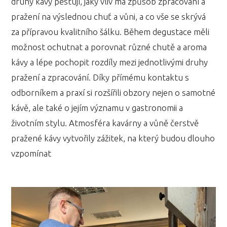
druhy kávy pěstují, jaký vliv má způsob zpracování a
pražení na výslednou chuť a vůni, a co vše se skrývá
za přípravou kvalitního šálku. Během degustace měli
možnost ochutnat a porovnat různé chutě a aroma
kávy a lépe pochopit rozdíly mezi jednotlivými druhy
pražení a zpracování. Díky přímému kontaktu s
odborníkem a praxí si rozšířili obzory nejen o samotné
kávě, ale také o jejím významu v gastronomii a
životním stylu. Atmosféra kavárny a vůně čerstvě
pražené kávy vytvořily zážitek, na který budou dlouho
vzpomínat