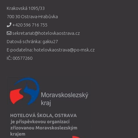
Krakovská 1095/33
700 30 Ostrava-Hrabůvka
+420 596 716 755
sekretariat@hotelovkaostrava.cz
Datová schránka: gakiu27
E-podatelna: hotelovkaostrava@po-msk.cz
IČ: 00577260