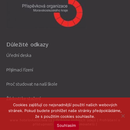
Důležité odkazy
Úřední deska
Přijímací řízení
Proč studovat na naší škole
Žádosti ke stažení
Cookies zajišťují co nejsnadnější použití našich webových
stránek. Pokud budete prohlížet naše stránky předpokládáme,
že s použitím cookies souhlasíte.
www.hotelovkaostrava.cz
|
Ochrana osobních údajů
|
Prohlášení o
přístupnosti
|
Ochrana oznamovatelů
|
Souhlasím