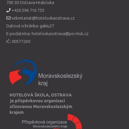
700 30 Ostrava-Hrabůvka
+420 596 716 755
sekretariat@hotelovkaostrava.cz
Datová schránka: gakiu27
E-podatelna: hotelovkaostrava@po-msk.cz
IČ: 00577260