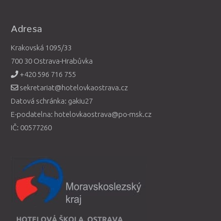
Adresa
Krakovská 1095/33
700 30 Ostrava-Hrabůvka
+420 596 716 755
sekretariat@hotelovkaostrava.cz
Datová schránka: gakiu27
E-podatelna: hotelovkaostrava@po-msk.cz
IČ: 00577260