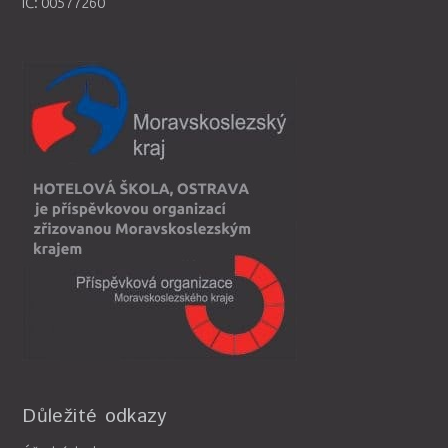
IČ: 00577260
Důležité odkazy