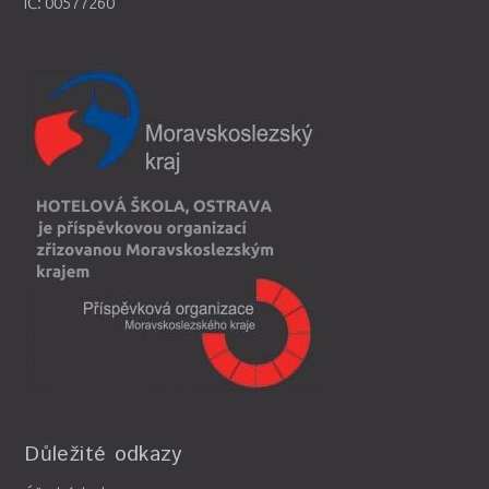
IČ: 00577260
Důležité odkazy