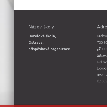
Název školy
Adr
Hotelová škola,
Krako
Ostrava,
700 3
příspěvková organizace
+42
sek
Datová
E-pod
msk.c
IČ: 00