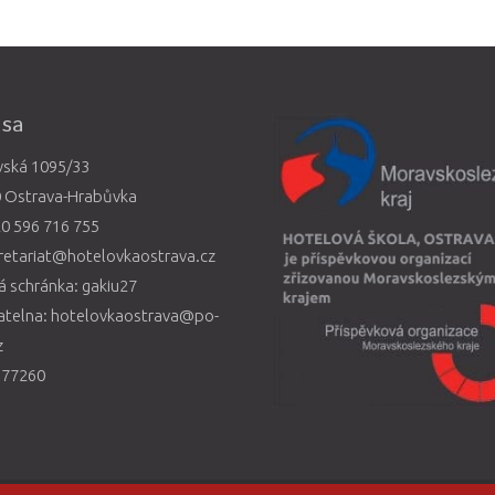
esa
vská 1095/33
0 Ostrava-Hrabůvka
0 596 716 755
retariat@hotelovkaostrava.cz
 schránka: gakiu27
atelna: hotelovkaostrava@po-
z
577260