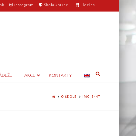
ok
Instagram
ŠkolaOnLine
Jídelna
ÁDEŽE
AKCE
KONTAKTY
HOME
O ŠKOLE
IMG_5447