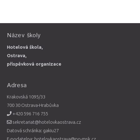
Název školy
Hotelová škola,
Ostrava,
příspěvková organizace
Adresa
Krakovská 1095/33
700 30 Ostrava-Hrabůvka
+420 596 716 755
sekretariat@hotelovkaostrava.cz
Datová schránka: gakiu27
E-podatelna: hotelovkaostrava@po-msk.cz