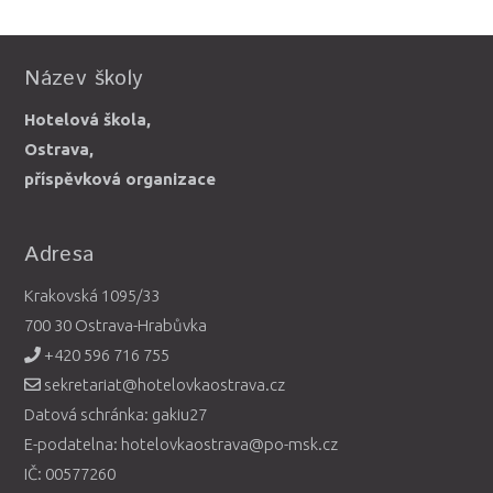
Název školy
Hotelová škola,
Ostrava,
příspěvková organizace
Adresa
Krakovská 1095/33
700 30 Ostrava-Hrabůvka
+420 596 716 755
sekretariat@hotelovkaostrava.cz
Datová schránka: gakiu27
E-podatelna: hotelovkaostrava@po-msk.cz
IČ: 00577260