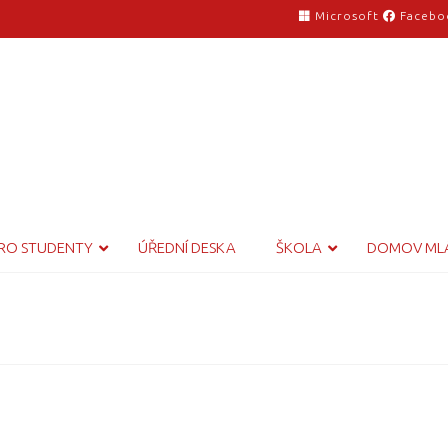
Microsoft
Facebo
RO STUDENTY
ÚŘEDNÍ DESKA
ŠKOLA
DOMOV ML
0