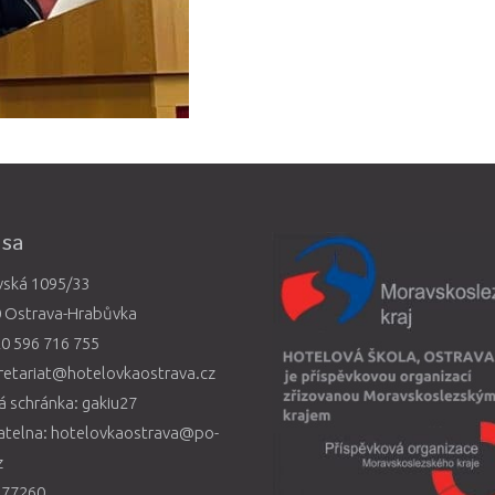
esa
vská 1095/33
0 Ostrava-Hrabůvka
0 596 716 755
retariat@hotelovkaostrava.cz
 schránka: gakiu27
atelna: hotelovkaostrava@po-
z
577260