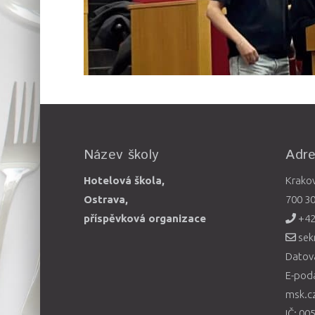
Název školy
Adr
Hotelová škola,
Krako
Ostrava,
700 3
příspěvková organizace
+42
sek
Datová
E-pod
msk.c
IČ: 00