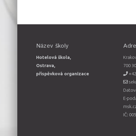
Název školy
Adr
Hotelová škola,
Krako
Ostrava,
700 3
příspěvková organizace
+42
sek
Datová
E-pod
msk.c
IČ: 00