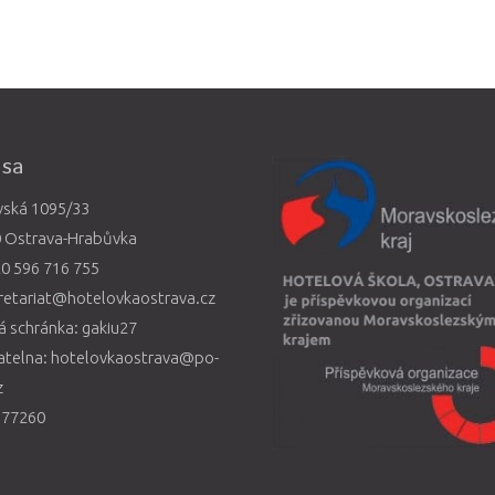
esa
vská 1095/33
0 Ostrava-Hrabůvka
0 596 716 755
retariat@hotelovkaostrava.cz
 schránka: gakiu27
atelna: hotelovkaostrava@po-
z
577260