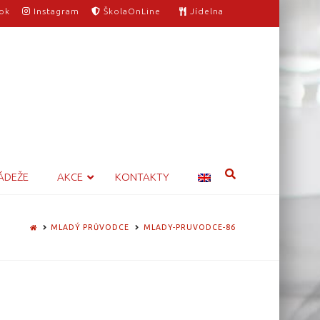
ok
Instagram
ŠkolaOnLine
Jídelna
ÁDEŽE
AKCE
KONTAKTY
HOME
MLADÝ PRŮVODCE
MLADY-PRUVODCE-86