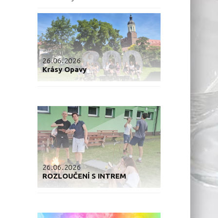
26.06.2026
Krásy Opavy
26.06.2026
ROZLOUČENÍ S INTREM