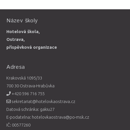
Název školy
Hotelová škola,
Ostrava,
příspěvková organizace
Adresa
Krakovská 1095/33
700 30 Ostrava-Hrabůvka
+420 596 716 755
sekretariat@hotelovkaostrava.cz
Datová schránka: gakiu27
E-podatelna: hotelovkaostrava@po-msk.cz
IČ: 00577260